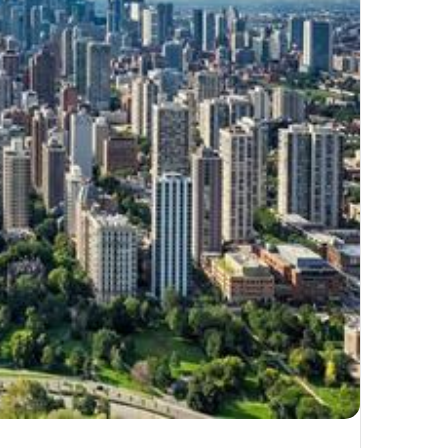
ك
ت
ر
و
ن
ي
ا