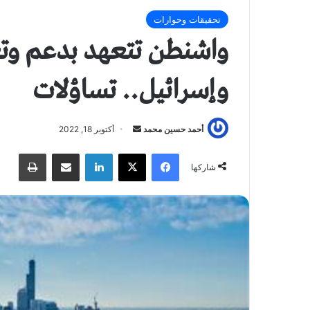
تحقيقات وحوارات
واشنطن تتعهد بدعم وتع
وإسرائيل.. تساؤلات
أحمد حسين محمد
أ
أكتوبر 18, 2022
ر
فيسبوك
X
لينكدإن
مشاركة عبر البريد
طباعة
س
شاركها
ل
ب
ر
ي
د
ا
إ
ل