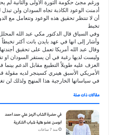
ورغم مجئ حكومة الثورة الأولى والثانية لم ي
أدمنت الوعود الكاذبة تجاه السودان ولن تبذل 
أن لا تنتظر تحقيق هذه الوعود وتتعامل مع الدو
تخبط
وفي السياق قال الدكتور مكي عبد الله المح
وأشار إلى انها في عهد بايدن باتت أكثر تخبطا
وقال عبد الله أمريكا تعمل على تحقيق أجندت
وليست لديها رغبة في أن يستقر السودان او تق
العزف عليه طويلاً التطبيع مقابل الدعم بينما
الأمريكي الأسبق هينري كسينجر لديه مقولة قديم
في سياساتها الخارجية هذا المنهج ولذلك لن تغ
مقالات ذات صلة
في حضرة الشاب الرمز علي حمد احمد
ابوسن عضو هئية شباب الشكرية
منذ 7 ساعات