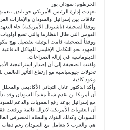
الخرطوم: سودان بور
تعهدت إدارة الرئيس الأمريكي جو بايدن بتعميق 
علاقات بين إسرائيل والسودان والإمارات العرب
ووفقاً لصحيفة (ناشيونال الأمريكية) جاء التعه
القومي التي طال انتظارها والتي تضع أولويات
ووفقاً للصحيفة قامت الوثيقة بتفصيل نهج م
الجهود نحو التكامل الإقليمي للهياكل الدفاعية 
الدبلوماسية في إزالة الصراعات.
ولفتت الصحيفة إلى أن إصدار استراتيجية الأم
تحولات جيوسياسية مع إرتفاع التأثير العالمي 
وعود كاذبة
وأكد الدكتور عادل التجاني الأكاديمي والمحلل
أن أمريكا لن تقدم شيئاً مفيداً للسودان وقد بد
مع إسرائيل بوعد رفع العقوبات والدعم للسو
أن العقوبات الأمريكية لاتزال قائمة ورفعت فق
السودان وكذلك البنوك والنظام المصرفي العال
هي والغرب لا يتعامل مع السودان رغم ذهاب نظ