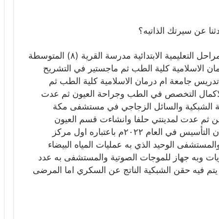
ثنا عن سيرتك الذاتيه؟
أنا من مواليد حلفا الجديدة القري( ٨) ارقين المراحل التعليمية الابتدائية مدرسة القرية (٨) المتوسطة
مان الاسلامية كلية الطب ثم ماجستير في التشريح
دريس جامعة ام درمان الاسلامية كلية الطب ثم
ة لاكمال التخصص في الطب وجراحة العيون ثم عدت
ة الشبكية والسائل الزجاجي في مستشفى مكة
مين ثم عدت لمدينتي حلفا وانشاءت قسم العيون
بمستشفى المعلمين الخيري بحلفا الجديدة وكان التأسيس في العام ٢٠٢٢م باعتباره اول مركز
مستشفى الوحيد الذي به عمليات المياه البيضاء
يات وبه جهاز للموجات الصوتية والمستشفى به عدد
 يتم فيه حقن الشبكية الناتج عن السكري اما المرضى