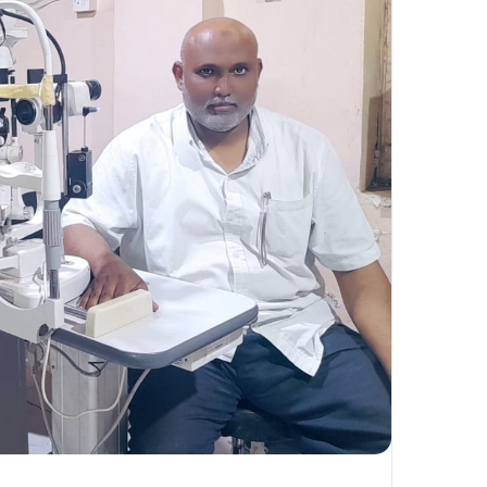
ك
ت
ر
و
ن
ي
ا