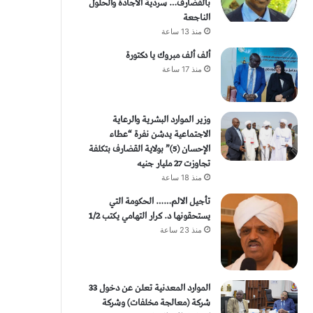
بالقضارف… سردية الاجادة والحلول
الناجعة
منذ 13 ساعة
ألف ألف مبروك يا دكتورة
منذ 17 ساعة
وزير الموارد البشرية والرعاية
الاجتماعية يدشن نفرة “عطاء
الإحسان (5)” بولاية القضارف بتكلفة
تجاوزت 27 مليار جنيه
منذ 18 ساعة
تأجيل الالم…… الحكومة التي
يستحقونها د. كرار التهامي يكتب 1/2
منذ 23 ساعة
الموارد المعدنية تعلن عن دخول 33
شركة (معالجة مخلفات) وشركة