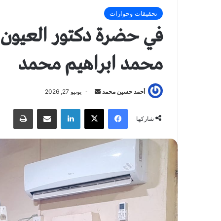
تحقيقات وحوارات
في حضرة دكتور العيون ب
محمد ابراهيم محمد
أحمد حسين محمد
أ
يونيو 27, 2026
ر
فيسبوك
X
لينكدإن
مشاركة عبر البريد
طباعة
س
شاركها
ل
ب
ر
ي
د
ا
إ
ل