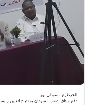
و
ن
ي
ا
الخرطوم : سودان بور
دفع ميثاق شعب السودان بمقترح لتعيين رئي