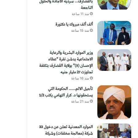
بالقضارف… سردية الاجادة والحلول
الناجعة
منذ 11 ساعة
ألف ألف مبروك يا دكتورة
منذ 15 ساعة
وزير الموارد البشرية والرعاية
الاجتماعية يدشن نفرة “عطاء
الإحسان (5)” بولاية القضارف بتكلفة
تجاوزت 27 مليار جنيه
منذ 16 ساعة
تأجيل الالم…… الحكومة التي
يستحقونها د. كرار التهامي يكتب 1/2
منذ 21 ساعة
الموارد المعدنية تعلن عن دخول 33
شركة (معالجة مخلفات) وشركة