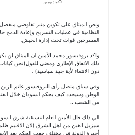
منذ يومين
ونص الميثاق على تكوين منبر تفاوضي منفصل لل
النظامية في عمليات التسريح وإعادة الدمج خل
المسرحين قوات تحت إدارة الجيش.
واكد بروفيسور محمد الأمين ان الميثاق لن ي
ذلك الاتفاق الإطاري ومضى للقول(نحن كيانا
دون الانتماء لأية جهة سياسية) .
وفي سياق متصل رأى البروفيسور غانم الزين
الوطن وسيحدد كيف يحكم السودان خلال الفترة 
من الشعب ..
الي ذلك قال الأمين العام لتنسيقية شرق السود
سيزيل الغبن من اهل الشرق (لان الاقليم ظل
أجهزة الدولة في مختلف حقب الحكم بعد الاستق