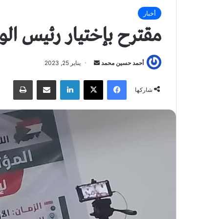
أخبار
مقترح بإختيار رئيس ال
أحمد حسين محمد
أ
يناير 25, 2023
ر
فيسبوك
X
لينكدإن
مشاركة عبر البريد
طباعة
س
شاركها
ل
ب
ر
ي
د
ا
إ
ل
ك
ت
ر