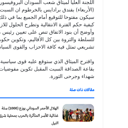
اللجنة العليا لميثاق شعب السودان البروفيسو
(الأربعاء) بفندق برادايس بالخرطوم ان السبت ا
سيكون مفتوحا للتوقيع أمام الجميع بما في ذل
كيفية حكم الفترة الانتقالية وتطرح الحلول للازمة
وأوضح أن بنود الاتفاق تنص على تعيين رئيس 
للسلطة والثروة بين كل الأقاليم، وتكوين حك
تشريعي تمثل فيه كافة الاحزاب والقوى السياسية
واقترح الميثاق الذي ستوقع عليه قوى سياسية 
بقاعة الصداقة السبت المقبل تكوين مفوضيات 
شهداء وجرحى الثورة.
مقالات ذات صلة
الهلال الأحمر السوداني يوزع (1000) سلة
غذائية للأسر المتأثرة بالحرب بمحلية شرق
النيل