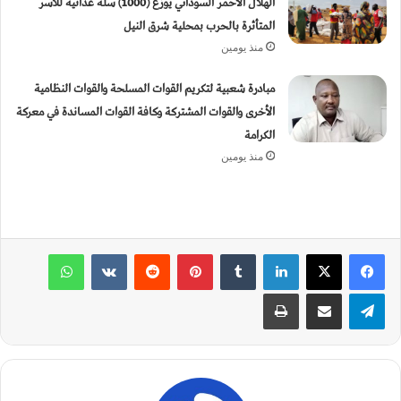
الهلال الأحمر السوداني يوزع (1000) سلة غذائية للأسر
المتأثرة بالحرب بمحلية شرق النيل
منذ يومين
مبادرة شعبية لتكريم القوات المسلحة والقوات النظامية
الأخرى والقوات المشتركة وكافة القوات المساندة في معركة
الكرامة
منذ يومين
لينكدإن
‏Tumblr
بينتيريست
‏Reddit
‏VKontakte
واتساب
تيلقرام
مشاركة عبر البريد
طباعة