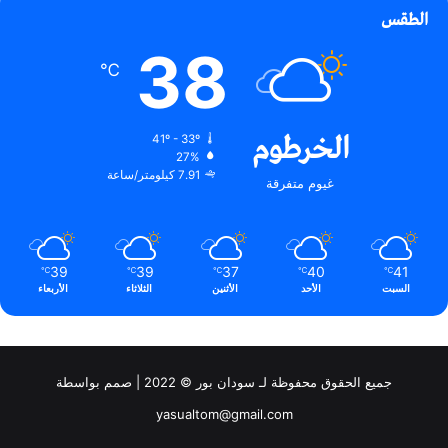
الطقس
38
℃
الخرطوم
41º - 33º
27%
7.91 كيلومتر/ساعة
غيوم متفرقة
39
39
37
40
41
℃
℃
℃
℃
℃
السبت
الأحد
الأثنين
الثلاثاء
الأربعاء
جميع الحقوق محفوظة لـ سودان بور © 2022 | صمم بواسطة
yasualtom@gmail.com