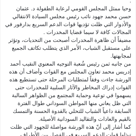
.
وحيا ممثل المجلس القومي لرعاية الطفولة د. عثمان
حسن محمد جهود نائب رئيس مجلس السيادة الانتقالي
والأدوار التي ظلت تؤديها قوات الدعم السريع بدارفور في
المجالات كافة لا سيما قضايا المخدرات .
مضيفاً أن ظاهرة المخدرات أصبحت من التحديات، وتؤثر
على مستقبل الشباب، الأمر الذي يتطلب تكاتف الجميع
لمجابهتها.
من جانبه ثمن رئيس شُعبة التوجيه المعنوي النقيب أحمد
إدريس محمد تعاون المجلس مع القوات وأضاف أن هذه
الورشة جاءت وفقاً لمتطلبات المرحلة حتى تستطيع هذه
القوات إدراك المخاطر والآثار السلبية للمخدرات حتى
يسهموا في توعية وحماية المجتمع من الظواهر السالبة
التي ظل يعاني منها المواطن السوداني طوال الفترة
السابقة داعياً الشباب للتحلي بالقدوة الحسنة والتمسك
بالقيم والعادات والتقاليد السودانية الأصيلة.
كما أشار إلى أنّ هذه الورشة مواصلة للجهود التي ظلت
تبذلها قوات الدعم السريع في الفصل بين الأطراف