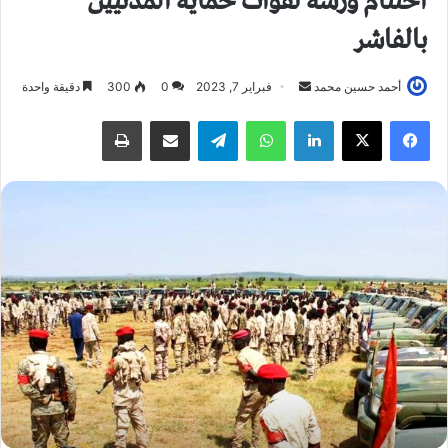
اختتام ورشة لقوات حماية المدنيين
بالفاشر
أحمد حسين محمد
أ
فبراير 7, 2023
0
300
دقيقة واحدة
ر
فيسبوك
X
لينكدإن
واتساب
تيلقرام
مشاركة عبر البريد
طباعة
س
ل
ب
ر
ي
د
ا
إ
ل
ك
ت
ر
و
ن