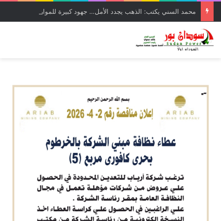
محمد السني يكتب: الذهب يجدد الأمل… جهود كبيرة للموارد المعدنية لتجاوز تحديات الحرب