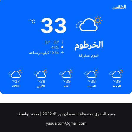
الطقس
33
℃
الخرطوم
39º - 33º
44%
10.54 كيلومتر/ساعة
غيوم متفرقة
37
38
39
38
39
℃
℃
℃
℃
℃
الجمعة
السبت
الأحد
الأثنين
الثلاثاء
جميع الحقوق محفوظة لـ سودان بور © 2022 | صمم بواسطة
yasualtom@gmail.com