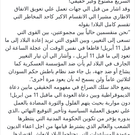
السريع مصنوع وغير حقيقي!
وقد اشار من قبل الي جهات تعمل علي تعويق الاتفاق
الاطاري مشيرا الي الانقسام الاكبر كاحد المخاطر التي
تقسم كامل البلاد! بقوله
“نحن منقسمين حالياً بين مجموعتين، بين القوى التي
تسعى إلى التغيير، وبين القوى التي تريد إعادة البلاد إلى ما
قبل 11 أبريل! قاطعا في نفس الوقت أن عجلة الساعة لن
تعود إلى ما قبل 11 أبريل ، وأشار الي أن تيار التغيير
الجارف في البلاد لم يأتِ ضد المؤسسة العسكرية كما
يشاع أو ضد جهة، بل جاء ضد نظام باطش حكم السودان
لثلاثين عاماً ولن يسمح له بأن يعود مرة أخرى”.
يضع خالد سلك الصراع في مفهومه الحقيقي مابين دعاة
الديموقراطية وبين دعاة العودة الي ماقبل 11 من ابريل!
دون مواربة بحيث يتهم الفلول والثورة المضادة بالعمل
علي تعويق العملية السياسية وتأخير التوقيع النهائي ،الذي
بدوره يؤخر من تكوين الحكومة المدنية التي ينتظرها
الشعب والعالم الذي يشترط قيامها من اجل اعفاء الديون
وعودة المساعدات التي تحتاجها البلاد لانعاش اقتصادها