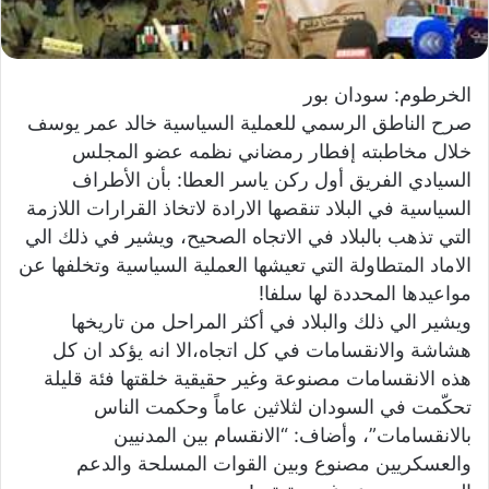
و
ن
ي
الخرطوم: سودان بور
ا
صرح الناطق الرسمي للعملية السياسية خالد عمر يوسف
خلال مخاطبته إفطار رمضاني نظمه عضو المجلس
السيادي الفريق أول ركن ياسر العطا: بأن الأطراف
السياسية في البلاد تنقصها الارادة لاتخاذ القرارات اللازمة
التي تذهب بالبلاد في الاتجاه الصحيح، ويشير في ذلك الي
الاماد المتطاولة التي تعيشها العملية السياسية وتخلفها عن
مواعيدها المحددة لها سلفا!
ويشير الي ذلك والبلاد في أكثر المراحل من تاريخها
هشاشة والانقسامات في كل اتجاه،الا انه يؤكد ان كل
هذه الانقسامات مصنوعة وغير حقيقية خلقتها فئة قليلة
تحكّمت في السودان لثلاثين عاماً وحكمت الناس
بالانقسامات”، وأضاف: “الانقسام بين المدنيين
والعسكريين مصنوع وبين القوات المسلحة والدعم