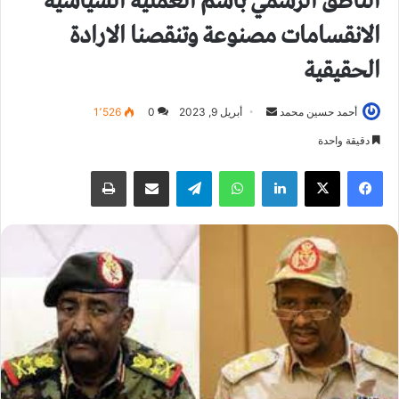
الناطق الرسمي باسم العملية السياسية
الانقسامات مصنوعة وتنقصنا الارادة
الحقيقية
أحمد حسين محمد
أ
أبريل 9, 2023
0
1٬526
ر
دقيقة واحدة
س
فيسبوك
X
لينكدإن
واتساب
تيلقرام
مشاركة عبر البريد
طباعة
ل
ب
ر
ي
د
ا
إ
ل
ك
ت
ر