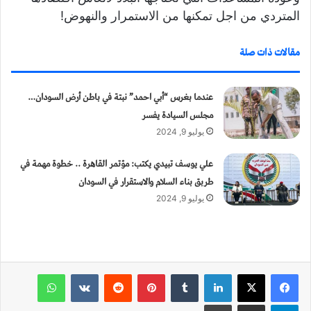
المتردي من اجل تمكنها من الاستمرار والنهوض!
مقالات ذات صلة
عندما بغرس “أبي احمد” نبتة في باطن أرض السودان…
مجلس السيادة يفسر
يوليو 9, 2024
علي يوسف تبيدي يكتب: مؤتمر القاهرة .. خطوة مهمة في
طربق بناء السلام والاستقرار في السودان
يوليو 9, 2024
لينكدإن
‏Tumblr
بينتيريست
‏Reddit
‏VKontakte
واتساب
تيلقرام
مشاركة عبر البريد
طباعة