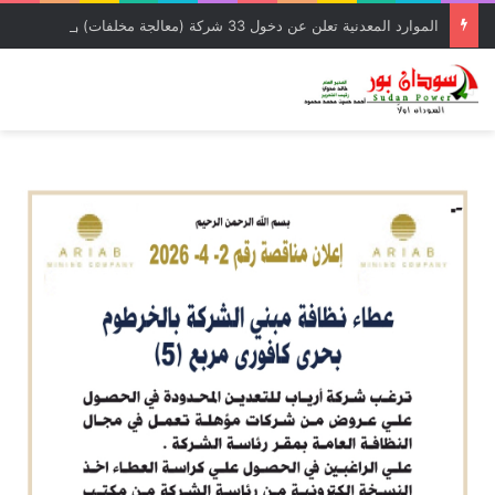
الموارد المعدنية تعلن عن دخول 33 شركة (معالجة مخلفات) وشركة إمتياز لدائرة الإنتاج