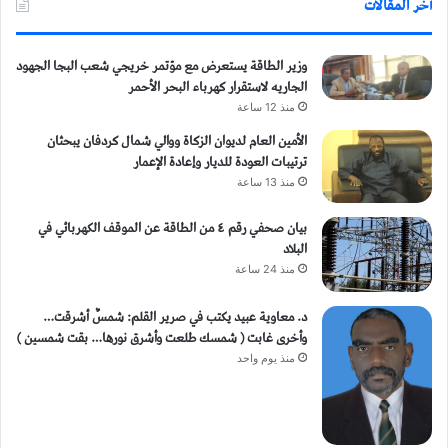
أخر المقالات
وزير الطاقة يستعرض مع مؤتمر خريجي شعب البجا الجهود
الجاريه لاستقرار كهرباء البحر الأحمر
منذ 12 ساعة
الأمين العام لديوان الزكاة ووالي شمال كردفان يبحثان
ترتيبات العودة للديار وإعادة الإعمار
منذ 13 ساعة
بيان صحفي رقم ٤ من الطاقة ​عن الموقف الكهربائي في
البلاد
منذ 24 ساعة
د. معاوية عبيد يكتب في صرير القلم: شمسٌ أشرقت…
وأخرى غابت ( شمسك طلعت وأشرق نورها… بقت شمسين )
منذ يوم واحد