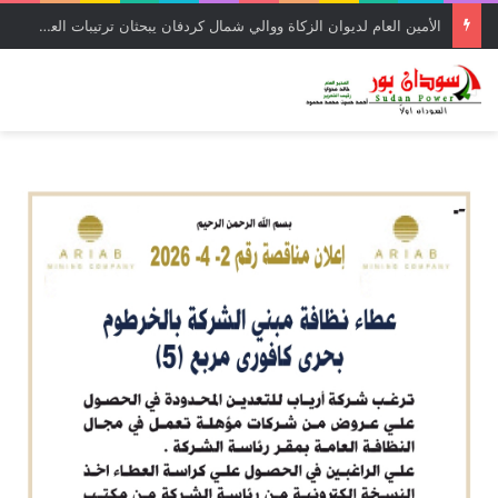
الأمين العام لديوان الزكاة ووالي شمال كردفان يبحثان ترتيبات العودة للديار وإعادة الإعمار