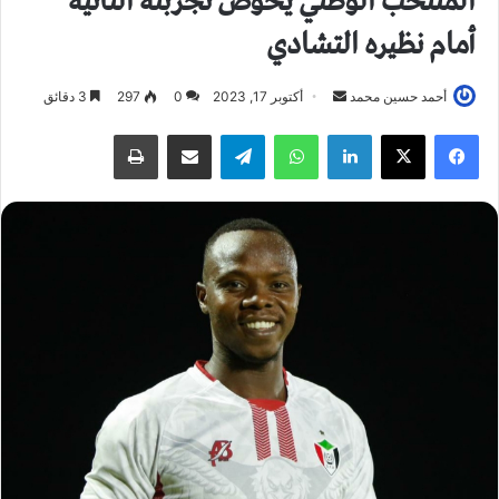
المنتخب الوطني يخوض تجربته الثانية
أمام نظيره التشادي
أحمد حسين محمد
أ
أكتوبر 17, 2023
0
297
3 دقائق
ر
فيسبوك
X
لينكدإن
واتساب
تيلقرام
مشاركة عبر البريد
طباعة
س
ل
ب
ر
ي
د
ا
إ
ل
ك
ت
ر
و
ن