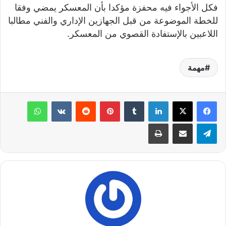
فكل الأجواء فيه محفزة مؤكدا بأن المعسكر يمضي وفقا
للخطة الموضوعة من قبل الجهازين الإداري والفني مطالبا
اللاعبين بالإستفادة القصوي من المعسكر.
مهمة
لينكدإن
‏Tumblr
بينتيريست
‏Reddit
‏VKontakte
واتساب
تيلقرام
مشاركة عبر البريد
طباعة