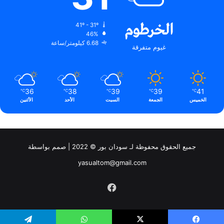
الخرطوم
41º - 31º
46%
6.68 كيلومتر/ساعة
غيوم متفرقة
36
38
39
39
41
℃
℃
℃
℃
℃
الخميس
الجمعة
السبت
الأحد
الأثنين
جميع الحقوق محفوظة لـ سودان بور © 2022 | صمم بواسطة
yasualtom@gmail.com
فيسبوك