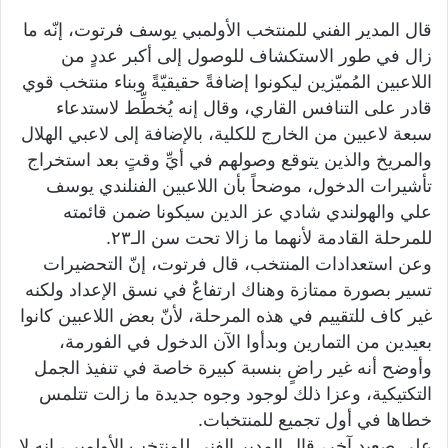
قال المدير الفني للمنتخب الأولمبي يوسف فرتوت، إنّه ما
زال في طور الاستكشاف للوصول إلى أكبر عددٍ من
اللاعبين المُميّزين ليكونوا إضافةً حقيقيّةً وبناء منتخب قوي
قادر على التنافس القاري، وقال إنه يُخطِّط لاستدعاء
سبعة لاعبين من الخارج للكلية، بالإضافة إلى لاعبي الهلال
والمريخ والذين يتوقع وصولهم في أيِّ وقتٍ بعد استخراج
تأشيرات الدخول، موضحاً بأن اللاعبين الفنلندي يوسف
علي والهولندي شادي عز الدين سيكونا ضمن قائمته
للمرحلة القادمة لأنهما ما زالا تحت سن الـ٢٣.
وعن استعدادات المنتخب، قال فرتوت، إنّ التحضيرات
تسير بصورة ممتازة وهناك ارتفاعٌ في نسق الإعداد ولكنه
غير كاف للتقييم في هذه المرحلة، لأنّ بعض اللاعبين كانوا
بعيدين من التمارين وبدأوا الآن الدخول في الفورمة،
وأوضح أنه غير راضٍ بنسبة كبيرة خاصة في تنفيذ الجمل
التكتيكية، وعزا ذلك لوجود وجوه جديدة ما زالت تتلمس
خطاها في أول تجميع للمنتخبات.
على صعيد آخر، قال المدير الفني للمنتخب الأولمبي، إنه لا