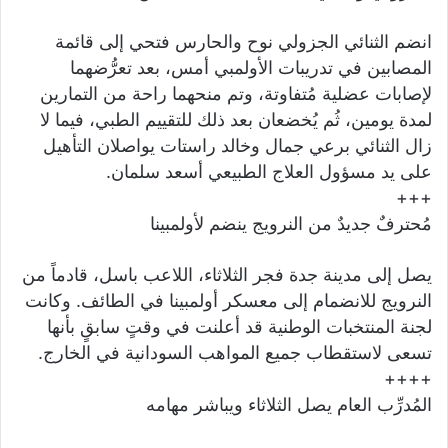
انضم الثنائي الجزولي نوح والحارس فتحي إلى قائمة
المصابين في تدريبات الأولمبي أمس، بعد تعرُّضهما
لإصابات عضلية مُتفاوتة، وتم منحهما راحة من التمارين
لمدة يومين، ثُم يُخضعان بعد ذلك للتقييم الطبي، فيما لا
زال الثنائي برعي جمال وخالد راستات يواصلان التأهيل
على يد مسؤول العلاج الطبيعي أسعد سلمان.
+++
مُحترفٌ جديدٌ من النرويج ينضم لأولمبينا
يصل إلى مدينة جدة فجر الثلاثاء، اللاعب باسل، قادماً من
النرويج للانضمام إلى معسكر أولمبينا في الطائف. وكانت
لجنة المنتخبات الوطنية قد أعلنت في وقتٍ سابقٍ بأنها
تسعى لاستقطاب جميع المواهب السودانية في الخارج.
++++
المُدرِّب العام يصل الثلاثاء ويباشر مهامه