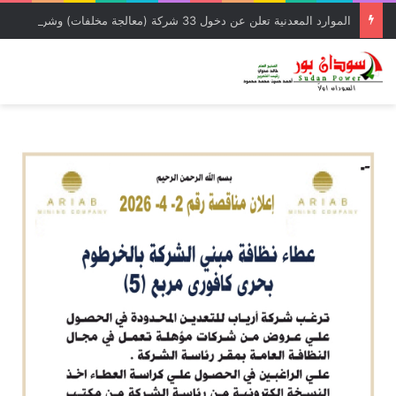
الموارد المعدنية تعلن عن دخول 33 شركة (معالجة مخلفات) وشركة إمتياز لدائرة الإنتاج