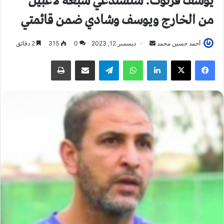
يوسف فرتوت: سنستدعي سبعة لاعبين
من الخارج ويوسف وشادي ضمن قائمتي
أحمد حسين محمد
أ
ديسمبر 12, 2023
0
315
2 دقائق
ر
فيسبوك
X
لينكدإن
واتساب
تيلقرام
مشاركة عبر البريد
طباعة
س
ل
ب
ر
ي
د
ا
إ
ل
ك
ت
ر
و
ن