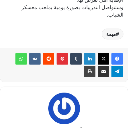
وستتواصل التدريبات بصورة يومية بملعب معسكر
الشباب.
مهمة
لينكدإن
‏Tumblr
بينتيريست
‏Reddit
‏VKontakte
واتساب
تيلقرام
مشاركة عبر البريد
طباعة