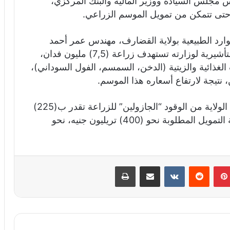
 مجلس السيادة ووزير المالية والبنك المركزي،
 حتى تتمكن من تمويل الموسم الزراعي.
وارد الطبيعية بولاية القضارف، مهندس عمر أحمد
محمد البشير، في تصريح صحفي، إن الخطة التأشيرية لوزارته تستهدف زراعة (7,5) مليون فدان،
لغذائية والزيتية (الدخن، السمسم، الفول السوداني)،
نتيجة لارتفاع أسعاره هذا الموسم.
وأفاد وزير الإنتاج المكلف بالقضارف، إن حاجة الولاية من الوقود “الجازولين” للزراعة تقدر ب(225)
ألف برميل، أي نحو (45) مليون لتر، وأن حاجة التمويل المطلوبة نحو (400) تريليون جنيه، نحو
بينتيريست
‏Reddit
‏VKontakte
مشاركة عبر البريد
طباعة