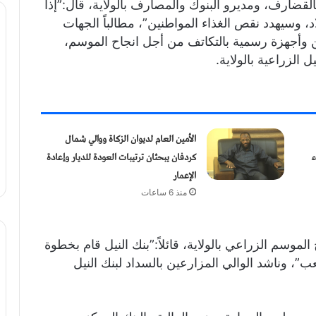
لقضارف، ومديرو البنوك والمصارف بالولاية، قال:”إذا
، وسيهدد نقص الغذاء المواطنين”، مطالباً الجهات
أجهزة رسمية بالتكاتف من أجل انجاح الموسم،
الزراعية بالولاية.
الأمين العام لديوان الزكاة ووالي شمال
ء
كردفان يبحثان ترتيبات العودة للديار وإعادة
الإعمار
منذ 6 ساعات
موسم الزراعي بالولاية، قائلاً:”بنك النيل قام بخطوة
 وناشد الوالي المزارعين بالسداد لبنك النيل