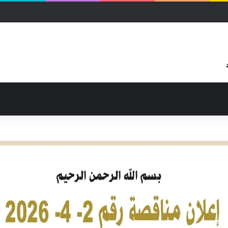
زكاة ووالي شمال كردفان يبحثان ترتيبات العودة للديار وإعادة الإعمار