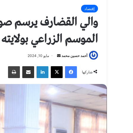
إقتصاد
والي القضارف يرسم صور
الموسم الزراعي بولايته
أحمد حسين محمد
أ
مايو 10, 2024
ر
فيسبوك
X
لينكدإن
مشاركة عبر البريد
طباعة
س
شاركها
ل
ب
ر
ي
د
ا
إ
ل