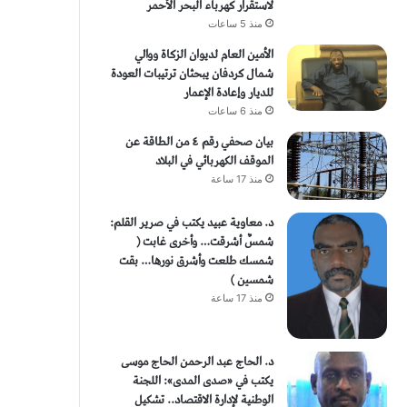
لاستقرار كهرباء البحر الأحمر
منذ 5 ساعات
الأمين العام لديوان الزكاة ووالي
شمال كردفان يبحثان ترتيبات العودة
للديار وإعادة الإعمار
منذ 6 ساعات
بيان صحفي رقم ٤ من الطاقة ​عن
الموقف الكهربائي في البلاد
منذ 17 ساعة
د. معاوية عبيد يكتب في صرير القلم:
شمسٌ أشرقت… وأخرى غابت (
شمسك طلعت وأشرق نورها… بقت
شمسين )
منذ 17 ساعة
د. الحاج عبد الرحمن الحاج موسى
يكتب في «صدى المدى»: اللجنة
الوطنية لإدارة الاقتصاد.. تشكيل