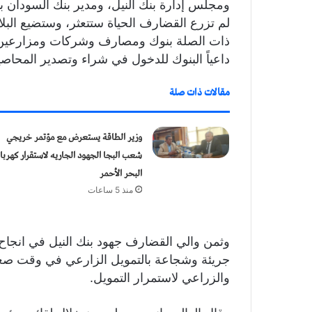
ومجلس إدارة بنك النيل، ومدير بنك السودان با
لم تزرع القضارف الحياة ستتعثر، وستضيع البلاد
ذات الصلة بنوك ومصارف وشركات ومزارعين و
داعياً البنوك للدخول في شراء وتصدير المحاصيل 
مقالات ذات صلة
وزير الطاقة يستعرض مع مؤتمر خريجي
شعب البجا الجهود الجاريه لاستقرار كهربا
البحر الأحمر
منذ 5 ساعات
وثمن والي القضارف جهود بنك النيل في انجاح ال
جريئة وشجاعة بالتمويل الزارعي في وقت صعب”،
والزراعي لاستمرار التمويل.