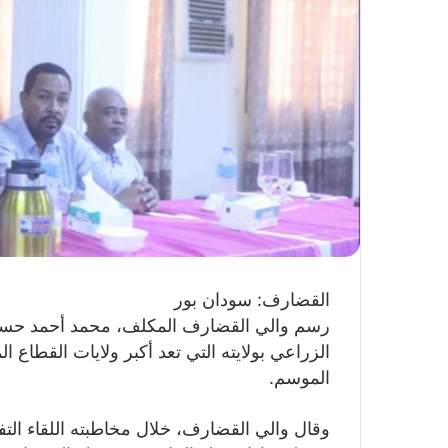
ك
ت
ر
و
ن
ي
ا
القضارف: سودان بور
رسم والي القضارف المكلف، محمد أحمد حسن،
الزراعي بولايته التي تعد أكبر ولايات القطاع ا
الموسم.
وقال والي القضارف، خلال مخاطبته اللقاء الت