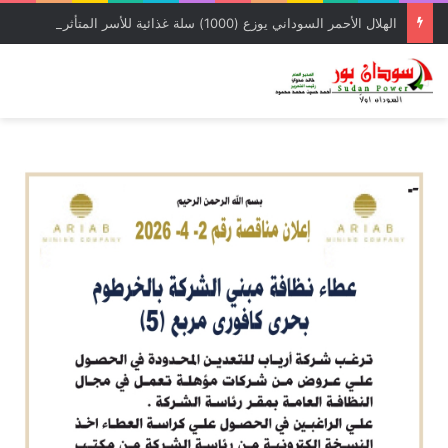
الهلال الأحمر السوداني يوزع (1000) سلة غذائية للأسر المتأثرة بالحرب بمحلية شرق النيل