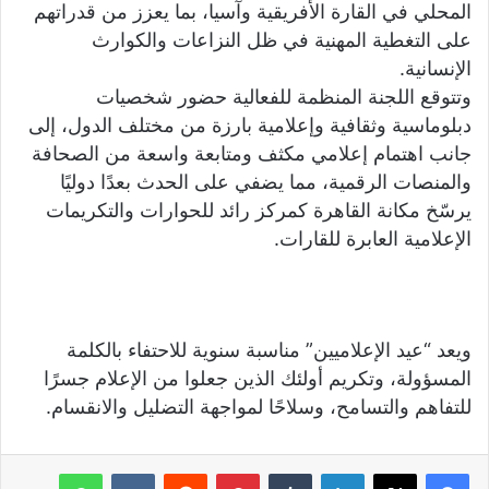
المحلي في القارة الأفريقية وآسيا، بما يعزز من قدراتهم
على التغطية المهنية في ظل النزاعات والكوارث
الإنسانية.
وتتوقع اللجنة المنظمة للفعالية حضور شخصيات
دبلوماسية وثقافية وإعلامية بارزة من مختلف الدول، إلى
جانب اهتمام إعلامي مكثف ومتابعة واسعة من الصحافة
والمنصات الرقمية، مما يضفي على الحدث بعدًا دوليًا
يرسّخ مكانة القاهرة كمركز رائد للحوارات والتكريمات
الإعلامية العابرة للقارات.
ويعد “عيد الإعلاميين” مناسبة سنوية للاحتفاء بالكلمة
المسؤولة، وتكريم أولئك الذين جعلوا من الإعلام جسرًا
للتفاهم والتسامح، وسلاحًا لمواجهة التضليل والانقسام.
لينكدإن
‏Tumblr
بينتيريست
‏Reddit
‏VKontakte
واتساب