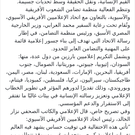
القيم الإنسانية، ونقل الحقيقة وسط تحديات جسيمة.
ي
وتنظم الفعالية منظمة تضامن الشعوب الأفريقية
ا
والآسيوية، بالتعاون مع اتحاد الإعلاميين الأفريقي الآسيوي،
وتُقام تحت رعاية السفير محمد العرابي، وزير الخارجية
المصري الأسبق، ورئيس منظمة التضامن، في إطار
رسالة الاتحاد التي تهدف إلى بناء جسور إعلامية قائمة
على المهنية والتضامن العابر للحدود.
ويشمل التكريم إعلاميين بارزين من دول عدة، منها:
السودان، إثيوبيا، جيبوتي، موريتانيا، الصومال، جنوب
أفريقيا، البحرين، الإمارات، السعودية، لبنان، مصر، اليمن،
طاجيكستان، سيراليون، تركيا، فلسطين، كمبوديا، فيتنام،
وبوروندي، وذلك تقديرًا لدورهم المؤثر في تطوير الخطاب
الإعلامي وتعزيز رسالته الإنسانية في بيئات غالبًا ما تفتقر
إلى الاستقرار والدعم المؤسسي.
وفي تصريح خاص، قال الإعلامي والكاتب الصحفي نزار
الخالد، رئيس اتحاد الإعلاميين الأفريقي الآسيوي:
“تأتي هذه الاحتفالية في توقيت حساس يشهد فيه العالم
تغيرات إعلامية كبرى، وتحديات غير مسبوقة تتطلب من