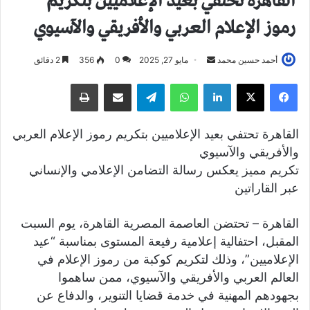
القاهرة تحتفي بعيد الإعلاميين بتكريم
رموز الإعلام العربي والأفريقي والآسيوي
أحمد حسين محمد
أ
مايو 27, 2025
0
356
2 دقائق
ر
فيسبوك
X
لينكدإن
واتساب
تيلقرام
مشاركة عبر البريد
طباعة
س
ل
ب
القاهرة تحتفي بعيد الإعلاميين بتكريم رموز الإعلام العربي
ر
والأفريقي والآسيوي
ي
تكريم مميز يعكس رسالة التضامن الإعلامي والإنساني
د
عبر القاراتين
ا
إ
القاهرة – تحتضن العاصمة المصرية القاهرة، يوم السبت
ل
المقبل، احتفالية إعلامية رفيعة المستوى بمناسبة “عيد
ك
الإعلاميين”، وذلك لتكريم كوكبة من رموز الإعلام في
ت
العالم العربي والأفريقي والآسيوي، ممن ساهموا
ر
و
بجهودهم المهنية في خدمة قضايا التنوير، والدفاع عن
ن