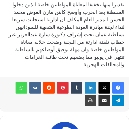
تقديرا منها تخفيفا لمعاناة المواطنين خاصة الذين دخلوا
السلطنة بعد الحرب وأوضح كابتن مازن العوض محمد
الحسن المدير العام المكلف ان ادارتة استجابت سريعا
لنداء لجنة مبادرة العودة الطوعية الشعبية للسودانيين
بسلطنة عمان تحت إشراف دكتورة سارة عبدالعزيز عبر
خطاب تلقتة ادارتة من اللجنة وضحت خلاله معاناة
المواطنين خاصة وان مهلة توفيق أوضاعهم بالسلطنة
تنتهي في يوليو مما يضعهم تحت طائلة الغرامات
والمخالفات الهجرية
لينكدإن
‏Tumblr
بينتيريست
‏Reddit
‏VKontakte
واتساب
تيلقرام
مشاركة عبر البريد
طباعة