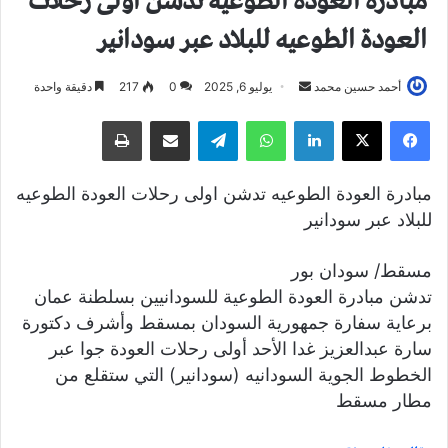
مبادرة العودة الطوعيه تدشن اولى رحلات
العودة الطوعيه للبلاد عبر سودانير
أحمد حسين محمد
أ
يوليو 6, 2025
0
217
دقيقة واحدة
ر
فيسبوك
X
لينكدإن
واتساب
تيلقرام
مشاركة عبر البريد
طباعة
س
ل
ب
مبادرة العودة الطوعيه تدشن اولى رحلات العودة الطوعيه
ر
للبلاد عبر سودانير
ي
د
مسقط/ سودان بور
ا
تدشن مبادرة العودة الطوعية للسودانيين بسلطنة عمان
إ
برعاية سفارة جمهورية السودان بمسقط وأشرف دكتورة
ل
سارة عبدالعزيز غدا الأحد أولى رحلات العودة جوا عبر
ك
الخطوط الجوية السودانيه (سودانير) التي ستقلع من
ت
مطار مسقط
ر
و
ن