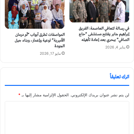
في رسالة لتعافي العاصمة: الفريق
إبراهيم جابر يفتتح مستشفى “حاج
المواصفات تطرق أبواب “أم درمان
الصافي” ببحري بعد إعادة تأهيله
الأميرية” توعية وإعمار، وبناء جيل
الجودة
يناير 4, 2026
مايو 17, 2026
اترك تعليقاً
لن يتم نشر عنوان بريدك الإلكتروني.
الحقول الإلزامية مشار إليها بـ
*
ا
ل
ت
ع