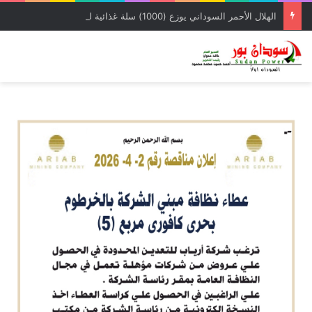
الهلال الأحمر السوداني يوزع (1000) سلة غذائية للأسر المتأثرة بالحرب بمحلية شرق النيل