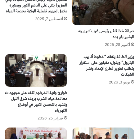
الجزيرة يثني على الدعم الكبير ويعتبره
مكمل لجهود تغطية الولاية بخدمة المياه
أغسطس 7, 2025
صيانة خط ناقل رئيسى غرب كبرى ود
البشير بام بده
أكتوبر 28, 2025
وزير الطاقة يتفقد “خطوط أنابيب
البترول” ويقول: مقبلون على استقرار
يتطلب تطوير قطاع الإمداد ونشر
الشبكات
يونيو 3, 2026
طوارئ ولاية الخرطوم تقف على مجهودات
معالجة مياه الشرب بريف شرق النيل
وتشيد بالتحسن الكبير في أوضاع
الكهرباء
فبراير 25, 2026