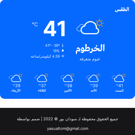
الطقس
41
℃
الخرطوم
41º - 36º
19%
4.59 كيلومتر/ساعة
غيوم متفرقة
39
37
38
39
41
℃
℃
℃
℃
℃
السبت
الأحد
الأثنين
الثلاثاء
الأربعاء
جميع الحقوق محفوظة لـ سودان بور © 2022 | صمم بواسطة
yasualtom@gmail.com