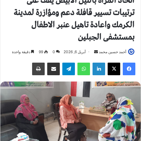
اتحاد المرأة بالنيل الابيض يقف على
ترتيبات تسيير قافلة دعم ومؤازرة لمدينة
الكرمك واعادة تاهيل عنبر الاطفال
بمستشفى الجبلين
أحمد حسين محمد
أ
أبريل 6, 2026
0
99
دقيقة واحدة
ر
فيسبوك
X
لينكدإن
واتساب
تيلقرام
مشاركة عبر البريد
طباعة
س
ل
ب
ر
ي
د
ا
إ
ل
ك