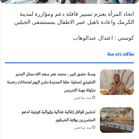
ت
ر
اتحاد المرأة يعتزم تسيير قافلة دعم ومؤازرة لمدينة
و
الكرمك واعادة تاهيل عنبر الاطفال بمستشفى الجبلين
ن
ي
كوستي : اعتدال عبدالوهاب
ا
مقالات ذات صلة
وسط حضور كبير.. محمد عمر سعد الله ممثل المدير
التنفيذي لمحلية حلفا الجديدة دشن اليوم امتحانات رخصة
مزاولة مهنة التدريس
منذ ساعتين
تدشين قوافل إغاثية غذائية وإيوائية كويتية لدعم
المتضررين بولاية الخرطوم
منذ ساعتين