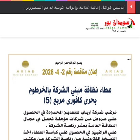
تدشين قوافل إغاثية غذائية وإيوائية كويتية لدعم المتضررين بولاية الخرطوم