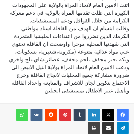
اثنت الامين العام لاتحاد المراة بالولاية على المجهودات
الكبيرة التي ظلت تقدمها المراة بالولاية في دعم معركة
الكرامة من خلال القوافل ودعم المستشفيات.
وقالت ابتسام ان الهدف من القافلة اسناد مواطني
الكرمك الذين تضرروا من اعتداءات المليشيا المتمردة
التي شهدتها المحلية موخرا واوضحت ان القافلة تحتوي
علي مواد غذائية متنوعة (مكرونة،شعيرية، بسكويات،
ويكه ،خبز مجفف ،لحم مجفف، عصائر،شاي،بلح واخري
ودعت الامين العام لاتحاد المراة بولاية النيل الابيض الي
ضرورة مشاركة جميع المحليات لانجاح القافلة وخرج
الاجتماع بتكوين لجان للاشراف والمتابعة واعداد القافلة
وتأهيل عنبر الاطفال بمستشفى الجبلين
لينكدإن
‏Tumblr
بينتيريست
‏Reddit
‏VKontakte
واتساب
تيلقرام
مشاركة عبر البريد
طباعة