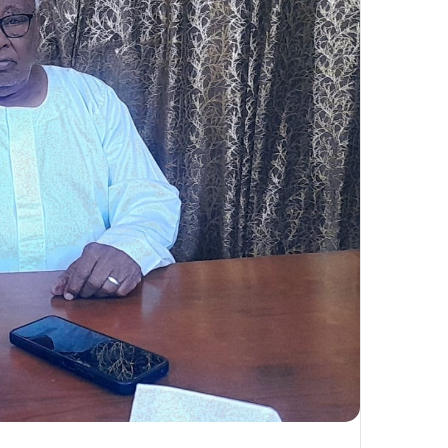
ك
ت
ر
و
ن
ي
ا