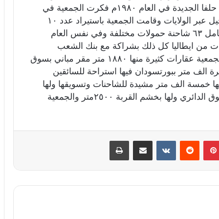
مؤسسة حلفا الجديدة ومصنع السكر ومطاحن حلفا الجديدة في العام ١٩٨٠م فكرت الجمعية في
شراء شاحنات ثقيلة حمولة ٣٠ طن لدعم الترحيل عبر الولايات وقامت الجمعية باستيراد عدد ١٠
شاحنات (داف) من هولندا ليكون الاسطول الكامل ٦٣ شاحنة حمولات مختلفة وفي نفس العام
ات من ايطاليا كل ذلك بشراكة مع بنك الشعب
التعاوني وسددت كل الاقصاد في مواعيدها وللجمعية عقارات كثيرة منها ١٨٨٠ متر مقر مباني بسوق
رة الف متر ببورتسودان فيها استراحة للسائقين
 خمسة الف متر مشيدة للشاحنات وتسويقها ولها
قطعة ارض ٣٥٢٠ متر مربع بخشم القربة السوق الدائري ولها بخشم القربة ٢٥٠٠متر والجمعية
بينتيريست
‏Reddit
‏VKontakte
مشاركة عبر البريد
طباعة