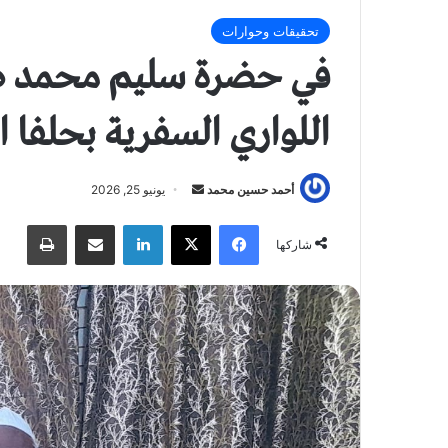
تحقيقات وحوارات
في حضرة سليم محمد ص
اللواري السفرية بحلفا 
أحمد حسين محمد
أ
يونيو 25, 2026
ر
فيسبوك
X
لينكدإن
مشاركة عبر البريد
طباعة
س
شاركها
ل
ب
ر
ي
د
ا
إ
ل