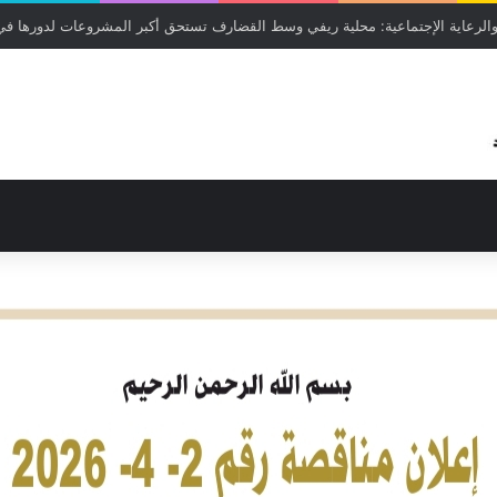
 عمر سعد الله ممثل المدير التنفيذي لمحلية حلفا الجديدة دشن اليوم امتحانات ر