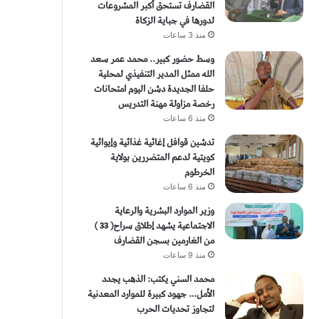
القضارف تستحق أكبر المشروعات
لدورها في جباية الزكاة
منذ 3 ساعات
وسط حضور كبير.. محمد عمر سعد
الله ممثل المدير التنفيذي لمحلية
حلفا الجديدة دشن اليوم امتحانات
رخصة مزاولة مهنة التدريس
منذ 6 ساعات
تدشين قوافل إغاثية غذائية وإيوائية
كويتية لدعم المتضررين بولاية
الخرطوم
منذ 6 ساعات
وزير الموارد البشرية والرعاية
الاجتماعية يشهد إطلاق سراح( 33 )
من الغارمين بسجن القضارف
منذ 9 ساعات
محمد السني يكتب: الذهب يجدد
الأمل… جهود كبيرة للموارد المعدنية
لتجاوز تحديات الحرب