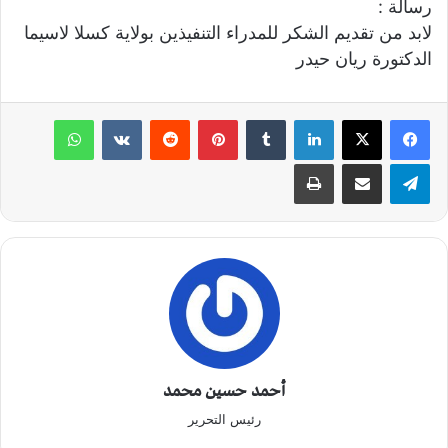
رسالة :
لابد من تقديم الشكر للمدراء التنفيذين بولاية كسلا لاسيما
الدكتورة ريان حيدر
لينكدإن
‏Tumblr
بينتيريست
‏Reddit
‏VKontakte
واتساب
تيلقرام
مشاركة عبر البريد
طباعة
أحمد حسين محمد
رئيس التحرير