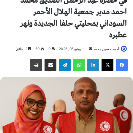
في حضرة عبد الرحمن الصديق محمد
احمد مدير جمعية الهلال الأحمر
السوداني بمحليتي حلفا الجديدة ونهر
عطبره
أحمد حسين محمد
أ
يونيو 26, 2026
0
59
2 دقائق
ر
فيسبوك
X
لينكدإن
واتساب
تيلقرام
مشاركة عبر البريد
طباعة
س
ل
ب
ر
ي
د
ا
إ
ل
ك