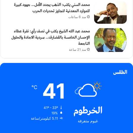
محمد السني يكتب: الذهب يجدد الأمل… جهود كبيرة
للموارد المعدنية لتجاوز تحديات الحرب
منذ 6 ساعات
محمد عبد الله الشيخ يكتب في نصف رأي: نفرة عطاء
الإحسان الخامسة بالقضارف… سردية الاجادة والحلول
الناجعة
منذ 21 ساعة
الطقس
41
℃
الخرطوم
41º - 33º
19%
5.11 كيلومتر/ساعة
غيوم متفرقة