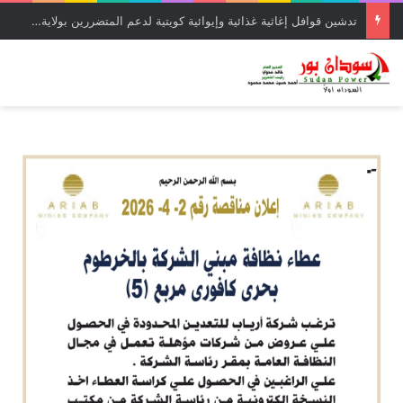
تدشين قوافل إغاثية غذائية وإيوائية كويتية لدعم المتضررين بولاية الخرطوم