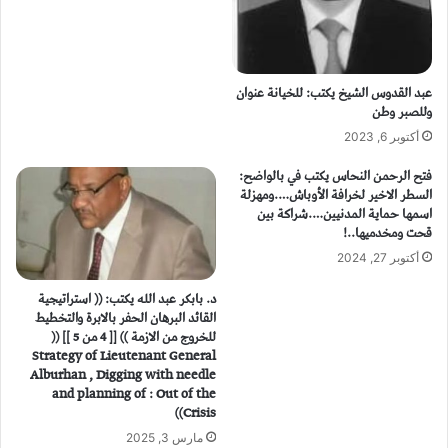
عبد القدوس الشيخ يكتب: للخيانة عنوان
وللصبر وطن
أكتوبر 6, 2023
فتح الرحمن النحاس يكتب في بالواضح:
السطر الاخير لخرافة الأوباش….ومهزلة
اسمها حماية المدنيين….شراكة بين
قحت ومخدميها..!
أكتوبر 27, 2024
د. بابكر عبد الله يكتب: (( استراتيجية
القائد البرهان الحفر بالابرة والتخطيط
للخروج من الازمة )) [[ 4 من 5 ]] ((
Strategy of Lieutenant General
Alburhan , Digging with needle
and planning of : Out of the
Crisis))
مارس 3, 2025