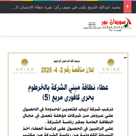
محمد عبدالله الشيخ يكتب في نصف رأى: نفرة عطاء الإحسان الخامسة بالقضارف سردية الاجادة والحلول الناجعة ( *2*)