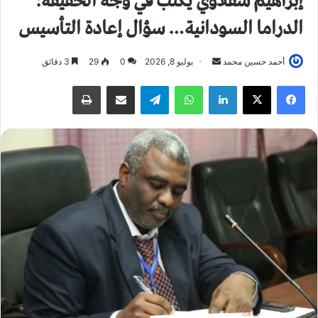
إبراهيم شقلاوي يكتب في وجه الحقيقة:
الدراما السودانية… سؤال إعادة التأسيس
أحمد حسين محمد
أ
يوليو 8, 2026
0
29
3 دقائق
ر
فيسبوك
X
لينكدإن
واتساب
تيلقرام
مشاركة عبر البريد
طباعة
س
ل
ب
ر
ي
د
ا
إ
ل
ك
ت
ر
و
ن