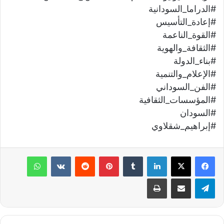
#الدراما_السودانية
#إعادة_التأسيس
#القوة_الناعمة
#الثقافة_والهوية
#بناء_الدولة
#الإعلام_والتنمية
#الفن_السوداني
#المؤسسات_الثقافية
#السودان
#إبراهيم_شقلاوي
لينكدإن
‏Tumblr
بينتيريست
‏Reddit
‏VKontakte
واتساب
تيلقرام
مشاركة عبر البريد
طباعة