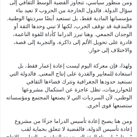
ومن منظور سياسي، تتجاوز القضية الوسط الثقافي إلى
سؤال الدولة. فالدول الخارجة من الحروب لا تعيد بناء
مؤسساتها المادية فقط، بل تستعيد أيضًا سرديتها الوطنية.
فالبندقية قد توقف الحرب، لكنها لا تبني وحدها الثقة أو
الوجدان الجمعي. وهنا تبرز الدراما كأداة للقوة الناعمة،
قادرة على تحويل الألم إلى ذاكرة، والتجربة إلى قصة،
والاختلاف إلى حوار.
ولهذا، فإن معركة اليوم ليست إعادة إعمار فقط، بل
استعادة للمعايير والقدرة على إنتاج المعنى. فالدولة التي
تستعيد حدودها الجغرافية وتترك فضاءها الثقافي
للخوارزميات، تظل عاجزة عن استكمال مشروعها
الوطني، لأن السرديات التي لا يصنعها المجتمع ومؤسساته
ستصنعها قوى أخرى.
ومن هنا يصبح إعادة تأسيس الدراما جزءًا من مشروع
إعادة تأسيس الدولة، فالقضية لا تتعلق بحماية لقب
“ممثل” بل ببناء البيئة التي تصنع الفنان عبر التعليم والإنتاج