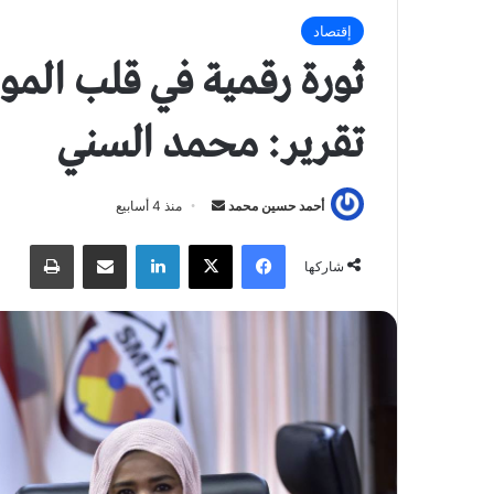
إقتصاد
ثورة رقمية في قلب المو
تقرير: محمد السني
أحمد حسين محمد
أ
منذ 4 أسابيع
ر
فيسبوك
X
لينكدإن
مشاركة عبر البريد
طباعة
س
شاركها
ل
ب
ر
ي
د
ا
إ
ل