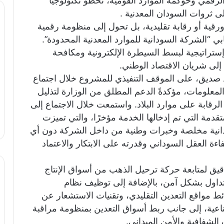
الرقمي وحوكمة الموارد القومية، تخطو تكنولوجيا
ى ثروات السودان المعدنية .
ورقية أو رقابة تقليدية، بل تحول إلى منظومة رقمية
بي “الشركة السودانية للموارد المعدنية المحدودة”.
ستراتيجية لبسط السيطرة الإلكترونية ومكافحة
لى شريان الاقتصاد الوطني.
د صديق، على الموقف التنفيذي للمشروع خلال اجتماع
لمعلومات، مؤكدةً الدعم المطلق من الوزارة لتذليل
رقابة على موارد البلاد. واستمعت خلال الاجتماع إلى
مة التي تم إدخالها الخدمة مؤخرًا، والتي تميزت
ودانية مخلصة وخبرات وطنية من داخل الشركة دون أي
ءة العقل السوداني وقدرته على الابتكار والاعتماد
يق لمتابعة حركة ترحيل الذهب من أسواق الإنتاج
تداول بشكل آمن، بالإضافة إلى توظيف نظام
 لتحديد ورسم خرائط مواقع التعدين التقليدي، وتقنيات الاستشعار عن
صناعية، إلى جانب ربط أسواق التعدين بمنظومة مراقبة
لشفافية والأمن الميداني.