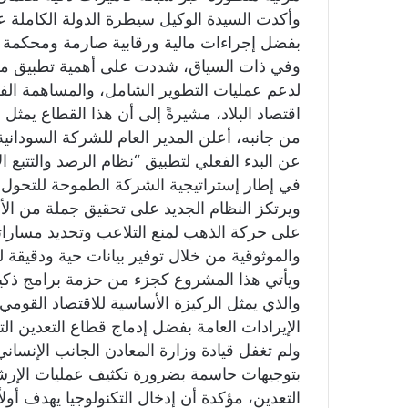
وأكدت السيدة الوكيل سيطرة الدولة الكاملة 
بفضل إجراءات مالية ورقابية صارمة ومحكمة ب
وفي ذات السياق، شددت على أهمية تطبيق مشر
لدعم عمليات التطوير الشامل، والمساهمة الف
اقتصاد البلاد، مشيرةً إلى أن هذا القطاع يمثل ا
من جانبه، أعلن المدير العام للشركة السودانية
عن البدء الفعلي لتطبيق “نظام الرصد والتتبع 
في إطار إستراتيجية الشركة الطموحة للتحول 
ويرتكز النظام الجديد على تحقيق جملة من الأه
على حركة الذهب لمنع التلاعب وتحديد مساراته
والموثوقية من خلال توفير بيانات حية ودقيقة ل
ويأتي هذا المشروع كجزء من حزمة برامج ذكي
والذي يمثل الركيزة الأساسية للاقتصاد القوم
الإيرادات العامة بفضل إدماج قطاع التعدين ال
ولم تغفل قيادة وزارة المعادن الجانب الإنسان
بتوجيهات حاسمة بضرورة تكثيف عمليات الإرشاد
التعدين، مؤكدة أن إدخال التكنولوجيا يهدف أولا