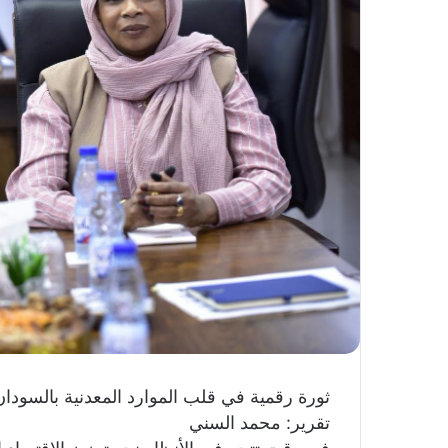
ك
ت
ر
و
ن
ي
ا
ثورة رقمية في قلب الموارد المعدنية بالسودان
تقرير: محمد السني