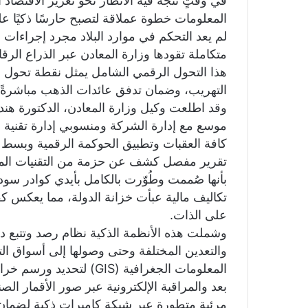
في وقتٍ تتجه فيه الأنظار نحو تعزيز الاقتصاد 
المعلومات خطوة عملاقة لتصبح حارسًا ذكيًا عل
لم يعد التحكم في موارد البلاد مجرد إجراءات 
متكاملة تقودها وزارة المعادن عبر الذراع الرقا
هذا التحول الرقمي الشامل يمثل نقطة تحول إ
التهريب، وضمان تدفق عائدات الذهب مباشرةً إ
وقد اطلعت وكيل وزارة المعادن، الدكتورة هن
موسع مع إدارة الشركة ومنسوبي إدارة تقنية ا
كافة العقبات وتطبيق الحوكمة الرقمية وبسط ال
تقرير مفصل كشف عن حزمة من التقنيات المتقد
بأنها صُممت وطُوّرت بالكامل بأيدي كوادر س
تكاليف مالية عبأت خزانة الدولة، مما يعكس كفا
على الذات.
وشملت هذه الأنظمة الذكية نظام رصد وتتبع دق
والتعدين المختلفة وحتى وصولها إلى أسواق ال
المعلومات الجغرافية (GIS)
بعد والمراقبة الإلكترونية عبر صور الأقمار ال
مرئية متطورة عبر شبكة كاميرات ذكية لضمان ا