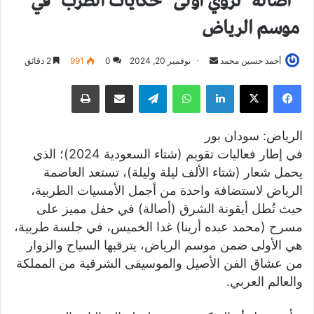
“أصالة” تروي أولى “حكايات الطرب” في
موسم الرياض
أحمد حسين محمد
أ
نوفمبر 20, 2024
0
991
2 دقائق
ر
فيسبوك
X
لينكدإن
واتساب
تيلقرام
مشاركة عبر البريد
طباعة
س
ل
ب
الرياض: سودان بور
ر
في إطار فعاليات تقويم (شتاء السعودية 2024)؛ الذي
ي
يحمل شعار (شتاء الألف ليلة وليلة)، تستعد العاصمة
د
الرياض لاستضافة واحدة من أجمل الأمسيات الطربية،
ا
حيث تُطل أيقونة الشرق (أصالة) في حفل مميز على
إ
مسرح (محمد عبده أرينا) غدا الخميس، في جلسة طربية،
ل
هي الأولى ضمن موسم الرياض، يترقبها السياح والزوار
ك
من عشاق الفن الأصيل والموسيقى الشرقية من المملكة
ت
والعالم العربي.
ر
و
ن