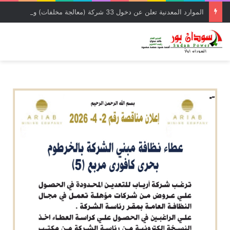
الموارد المعدنية تعلن عن دخول 33 شركة (معالجة مخلفات) وشركة إمتياز لدائرة الإنتاج