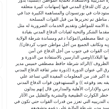
لتدريبية والاستعداد لحماية المواطن //مشيدا بدور
ري كان للدفاع المدني فيها إسهامات كبيرة متعلقه
ستودعات في بورتسودان والمساهمة الكبيرة جدا في
مناطق تم تحريرها من قبل القوات المسلحة
ة الامنه للمواطن وتقديم الخدمات الضرورية له مثل
دما الشكر والتحية لقيادات الدفاع المدني بقيادة
مان عطا مصطفي//مؤكدا دعم ومساندة شرطة الولاية
وبه وتكاتف الجميع من أجل مواطن جنوب كردفان//
رات القوات في جنوب من أجل الدفاع عن أمن
 البلاد//اوصي الدارسين بالاستفادة من الدورة و
 كل الظروف //الرائد شرطة حافظ مصطفي خميس مدير
ق الي عنوان الدورة ((دورة نشر ثقافة الدفاع المدني
ة اكبر قدر من المعلومات المفيدة التي تساعد علي
يفه بعد وقوعه )) و المستهدفون قوات الدفاع المدني
 والإدارات الأهلية والمدارس قال إنهم يبذلون
ر الكوارث الطبيعية والبشرية والتقليل من الآثار
ورات التدريبيه التي تعزز من قدرات القوات حتي تكون في
للسيد مدير شرطة الولاية علي دعمه وتشجيعه