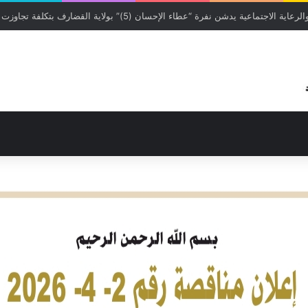
التي يستحقونها د. كرار التهامي يكتب 1/2