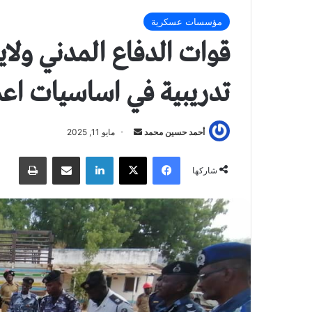
مؤسسات عسكرية
قوات الدفاع المدني ولا
تدريبية في اساسيات اعم
أحمد حسين محمد
أ
مايو 11, 2025
ر
فيسبوك
X
لينكدإن
مشاركة عبر البريد
طباعة
س
شاركها
ل
ب
ر
ي
د
ا
إ
ل