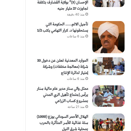
الإحسان (5)” بولاية القضارف بتكلفة
تجاوزت 27 مليار جنيه
منذ 40 دقيقة
تأجيل الالم…… الحكومة التي
يستحقونها د. كرار التهامي يكتب 1/2
منذ 6 ساعات
الموارد المعدنية تعلن عن دخول 33
شركة (معالجة مخلفات) وشركة
إمتياز لدائرة الإنتاج
منذ 6 ساعات
ممثل والي سنار مدير عام مالية سنار
يرأس إجتماع تأهيل الري المدني
بمشروع كساب الزراعي
منذ 21 ساعة
الهلال الأحمر السوداني يوزع (1000)
سلة غذائية للأسر المتأثرة بالحرب
بمحلية شرق النيل