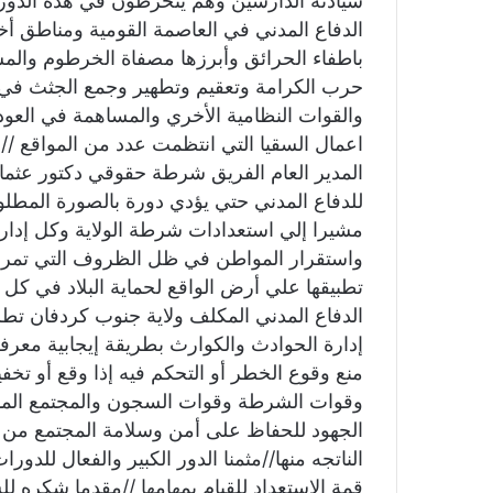
سيادته الدارسين وهم ينخرطون في هذه الدورة ا
الدفاع المدني في العاصمة القومية ومناطق أخ
باطفاء الحرائق وأبرزها مصفاة الخرطوم والم
حرب الكرامة وتعقيم وتطهير وجمع الجثث في 
والقوات النظامية الأخري والمساهمة في العود
اعمال السقيا التي انتظمت عدد من المواقع //مق
المدير العام الفريق شرطة حقوقي دكتور عث
للدفاع المدني حتي يؤدي دورة بالصورة المطل
مشيرا إلي استعدادات شرطة الولاية وكل إدا
واستقرار المواطن في ظل الظروف التي تمر بها
تطبيقها علي أرض الواقع لحماية البلاد في
الدفاع المدني المكلف ولاية جنوب كردفان تطر
إدارة الحوادث والكوارث بطريقة إيجابية معرف
منع وقوع الخطر أو التحكم فيه إذا وقع أو تخف
وقوات الشرطة وقوات السجون والمجتمع المدني
الجهود للحفاظ على أمن وسلامة المجتمع من خط
الناتجه منها//مثمنا الدور الكبير والفعال للد
قمة الاستعداد للقيام بمهامها //مقدما شكره 