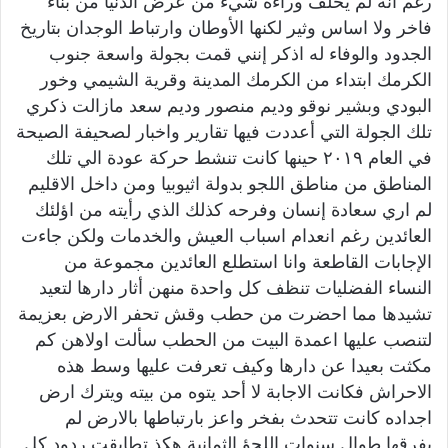
رغم انه لم يخلف وراءه شيء من عرض الدنيا من بناء
فاخر ولا اساس وثير لكنها الأوطان وارتباط الوجدان بتاريخ
الجدود والوفاء له اذكر إنني قمت بجولة واسعة جنوب
الكرمك ابتداء من الكرمك المدينة وقرية الشيمي وخور
البودي وبشير نوقو وديم منصور وديم سعد مازالت ذكري
تلك الجولة التي أعددت فيها تقارير واخبار لصحيفة الصيحة
في العام ٢٠١٩ حينها كانت تنشط حركة عودة الي تلك
المناطق من مناطق اللجو بدولة اثيوبيا ومن داخل الاقليم
لم اري سعادة إنسان وفرحه كذلك الذي رأيته من اؤلئك
العائدين رغم انعدام اسباب العيش والخدمات ولكن جاءت
الإجابات القاطعة وانا استطلع العائدين مجموعة من
النساء الفضليات تنظف كل واحدة منهن أثار دارها لتعيد
تشيدها مما احضرت من حطب وقش تحفر الارض بعزيمة
لتنصب عليها اعمدة البيت من الحطب سألت اولاهن كم
مكثت بعيدا عن دارها وكيف تعرفت عليها وسط هذه
الاحراش فكانت الاجابة لا أحد يتوه من بيته ويترك ارض
اجداده كانت تتحدث بفخر واعز بارتباطها بالارض لم
يفرقها طوال سنوات اللجؤ الثمانية هكذ تطابقت ردود كل