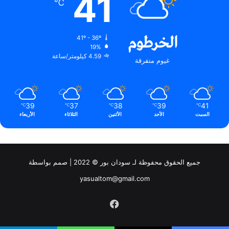
41
℃
الخرطوم
41º - 36º
19%
4.59 كيلومتر/ساعة
غيوم متفرقة
39
37
38
39
41
℃
℃
℃
℃
℃
السبت
الأحد
الأثنين
الثلاثاء
الأربعاء
جميع الحقوق محفوظة لـ سودان بور © 2022 | صمم بواسطة
yasualtom@gmail.com
فيسبوك