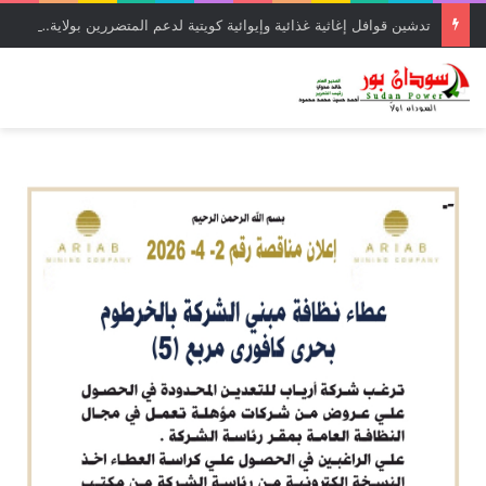
تدشين قوافل إغاثية غذائية وإيوائية كويتية لدعم المتضررين بولاية الخرطوم