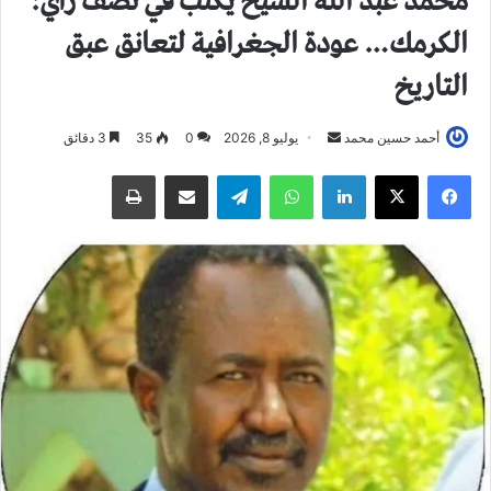
محمد عبد الله الشيخ يكتب في نصف رأي:
الكرمك… عودة الجغرافية لتعانق عبق
التاريخ
أحمد حسين محمد
أ
يوليو 8, 2026
0
35
3 دقائق
ر
فيسبوك
X
لينكدإن
واتساب
تيلقرام
مشاركة عبر البريد
طباعة
س
ل
ب
ر
ي
د
ا
إ
ل
ك
ت
ر