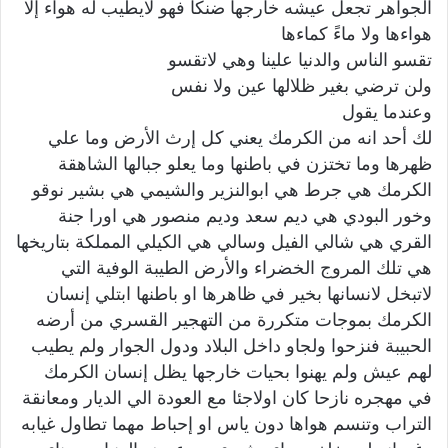
الجواهر تجعل عيشه خارجها ضنكا فهو لايطيب له هواء إلا
هواءها ولا ماءً كماءها
تقسو الناس والدنيا علينا وهي لاتقسو
ولن ترضي بغير ظلالها عين ولا نفس
وعندما يقول
لك أحد انه من الكرمك يعني كل إرث الأرض وما علي
ظهرها وما تختزن في باطنها وما يعلو جبالها الشاهقة
الكرمك هي جرط هي ابوالنزير والشيمي هي بشير نوقو
وخور البودي هي ديم سعد وديم منصور هي اورا جنة
القري هي شالي الفيل وسالي هي الكيلي المملكة بتاريخها
هي تلك المروج الخضراء والأرض الطيبة الوفية التي
لاتبخل لانسانها بخير في ظاهرها او باطنها ابتلي إنسان
الكرمك بموجات متكررة من التهجير القسري من أرضه
الحبيبة فنزحوا ولجاو داخل البلاد ودول الجوار ولم يطيب
لهم عيش ولم يهنوا بحيات خارجها يظل إنسان الكرمك
في مهجره نازحا كان اولاجئا مع العودة الي الديار ومعانقة
التراب وتنسم هواها دون ياس او إحباط مهما تطاول غيابه