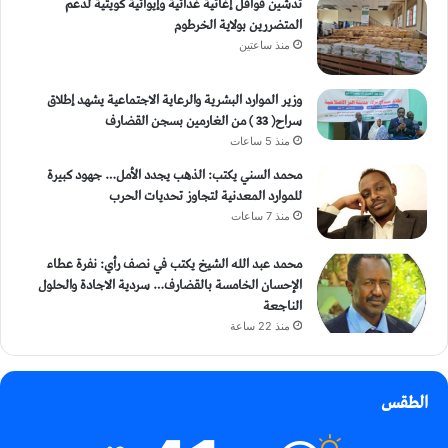
تدشين قوافل إغاثية غذائية وإيوائية كويتية لدعم
المتضررين بولاية الخرطوم
منذ ساعتين
وزير الموارد البشرية والرعاية الاجتماعية يشهد إطلاق
سراح( 33 ) من الغارمين بسجن القضارف
منذ 5 ساعات
محمد السني يكتب: الذهب يجدد الأمل… جهود كبيرة
للموارد المعدنية لتجاوز تحديات الحرب
منذ 7 ساعات
محمد عبد الله الشيخ يكتب في نصف رأي: نفرة عطاء
الإحسان الخامسة بالقضارف… سردية الاجادة والحلول
الناجعة
منذ 22 ساعة
الطقس