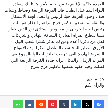
العمدة حاكم الإقليم رئيس لجنة الأمن هنيئا لك سعادة
اللواء اسماعيل الطيب قائد الفرقة الرابعة وضباط وضباط
صف وجنود الفرقة هنيئا لرئيس واعضاء لجنة الاستنفار
والمقاومة الشعبية دكتور فرح ابراهيم العقار هنيئا لك
رئيس لنجة الجرحي والمفقودين استاذي نور الدين حقار
هنئيا لقطاع المراة المبادرة السباقة التهاني والتبريكات
لكل من ذكرنا أعلاه ومن لم نذكر شكرا شعب النيل
الأزرق الصابر المحتسب المناضل شكرا لهذه الامواج
البشرية الهادرة التي خرجت تعانق ابطالها بالدموع في
الموعد الزمان والمكان بوابه قيادة الفرقة الرابعة التي
لظلت وفية حفية بشعبها تبادلهم فرح بفرح
هذا مالدي
والرأي لكم
لينكدإن
‏Tumblr
بينتيريست
‏Reddit
‏VKontakte
واتساب