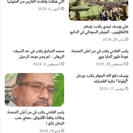
التي هطلت وانقذت الفارين من المليشيا
أكتوبر 4, 2025
علي يوسف تبيدي يكتب: يتبختر
كالطاؤوس.. الجيش السوداني في الدلنج
يناير 29, 2026
ياسر الفادني يكتب في من اعلى المنصة:
محمد الصادق يكتب في حد السيف:
عودة طيور المارا بوي
البرهان .. لم يحن موعد الرحيل
أغسطس 28, 2025
أغسطس 4, 2024
يوسف دفع الله الجوكر يكتب: ورحل
“أيقونة” مالية القضارف
نوفمبر 17, 2023
ياسر الفادني يكتب في من أعلى المنصة:
وطالت وقفة الأشواق…معاي جنب
المكان ذاتو !
مايو 19, 2025