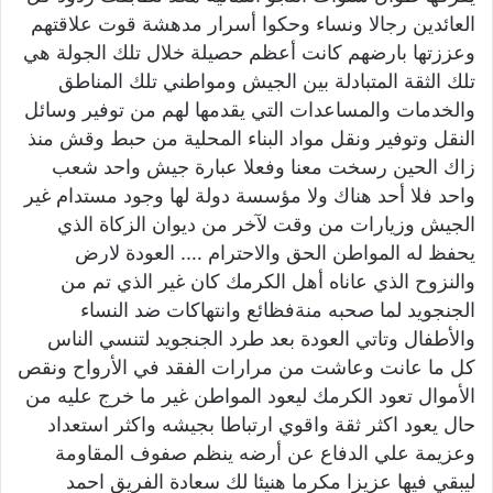
العائدين رجالا ونساء وحكوا أسرار مدهشة قوت علاقتهم
وعززتها بارضهم كانت أعظم حصيلة خلال تلك الجولة هي
تلك الثقة المتبادلة بين الجيش ومواطني تلك المناطق
والخدمات والمساعدات التي يقدمها لهم من توفير وسائل
النقل وتوفير ونقل مواد البناء المحلية من حبط وقش منذ
زاك الحين رسخت معنا وفعلا عبارة جيش واحد شعب
واحد فلا أحد هناك ولا مؤسسة دولة لها وجود مستدام غير
الجيش وزيارات من وقت لآخر من ديوان الزكاة الذي
يحفظ له المواطن الحق والاحترام …. العودة لارض
والنزوح الذي عاناه أهل الكرمك كان غير الذي تم من
الجنجويد لما صحبه منةفظائع وانتهاكات ضد النساء
والأطفال وتاتي العودة بعد طرد الجنجويد لتنسي الناس
كل ما عانت وعاشت من مرارات الفقد في الأرواح ونقص
الأموال تعود الكرمك ليعود المواطن غير ما خرج عليه من
حال يعود اكثر ثقة واقوي ارتباطا بجيشه واكثر استعداد
وعزيمة علي الدفاع عن أرضه ينظم صفوف المقاومة
ليبقي فيها عزيزا مكرما هنيئا لك سعادة الفريق احمد