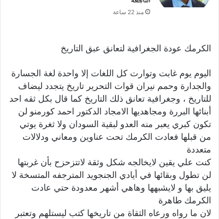
الناجعة
منذ 22 ساعة
الكرمك عودة الجغرافية لتعانق عبق التاريخ
اليوم يوم غابت وتوارت كل اللغات إلا واحدة لغة الجسارة
والجدارة وحمم نيران قوات التحرير تاريخ يتجدد ليضاف
للتاريخ ، وجغرافية تعانق ذلك التاريخ كما قال بكل ثقه احد
أبنائها البررة ومجاهديها الامجاد الدكتور احمد كورمنو لن
تكون كبري يعبر منه العدو لبقية السودان ولا ثغرة يوتي
من قبلها فعادت الكرمك تحت عناوين ومعاني ودلالات
متعددة
كنت علي يقين لايخالجه شكل وثقة لاتتزحزح بأن غربتها
لن تطول وبقائها في أيادي الجنجويد المترجفه المتسخة لا
يليق بها و لايشبهها وهاهي أشهر معدودة حتي عادت
الكرمك طاهرة
لان ما رواه ورعاه الثقاة من تاريخها كتب ليستلهم وتعتبر