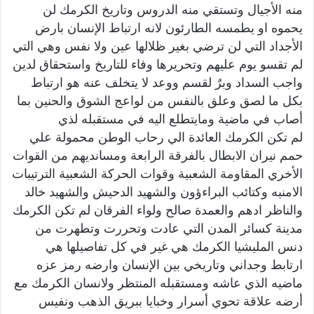
منه الأجيال وتستقي منه الدروس وتاريخ الكرمك لن
يحموه او يطمسه الطارئون لانه ارتباط الإنسان بارض
الأجداد التي لن ترضي بغير ظلالها عين ولا نفس وهي التي
لم تقسو يوم عليهم وتحريرها وفاء للتاريخ واستحقاق لدين
واجب السداد وبرٌ لقسم ووعد لا يتخلف عنه هو ارتباط
بكل ما لصق وعلق بالنفس من لواعج الشوق والحنين بما
أصاب في ماضية ومايتطلع اليه في مستقبله لذي
لم تكن الكرمك العائدة الي رحاب الوطن محمولة علي
حمم نيران الابطال بالفرقة الرابعة ومسانديهم من القوات
الأخري المقاومة الشعبية وقوات الحركة الشعبية الترتيبات
الامنيه وكتائب البراءؤون والشهيد الدحيش والشهيد خالد
والناظر ادهم والعمدة صالح ولواء الفرقان لم تكن الكرمك
مدينة كسائر المدن التي عادت وتحررت وتطهرت من
دنس المليشيا الكرمك هي غير في كل تفاصيلها هي
ارتابط وجداني وتاريخي بين الإنسان وارضه رمز عزه
ماضيه الذي عاشه ومستقبله المنتظر ولانسان الكرمك مع
أرضه علاقة تحوي أسرار وخبايا ببريق الذهب ونفيس