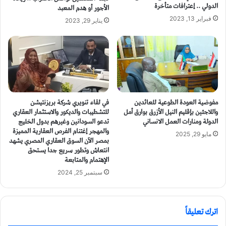
الدولي .. إعترافات متأخرة
الأجور أو هدم المعبد
فبراير 13, 2023
يناير 29, 2023
مفوضية العودة الطوعية للعائدين
في لقاء تنويري شركة بريزنتيشن
واللاجئين بإقليم النيل الأزرق بوارق أمل
للتشطيبات والديكور والاستثمار العقاري
الدولة ومنارات العمل الانساني
تدعو السودانين وغيرهم بدول الخليج
والمهجر إغتنام الفرص العقارية المميزة
مايو 29, 2025
بمصر الآن السوق العقاري المصري يشهد
انتعاش وتطور سريع جدا يستحق
الإهتمام والمتابعة
سبتمبر 25, 2024
اترك تعليقاً