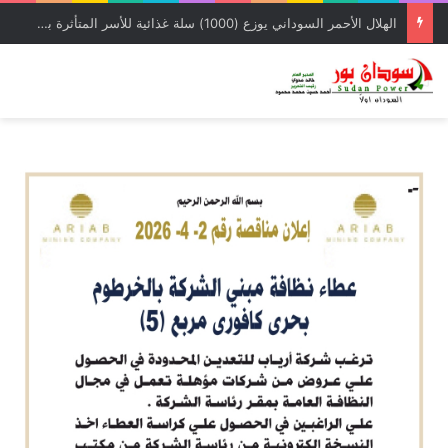
الهلال الأحمر السوداني يوزع (1000) سلة غذائية للأسر المتأثرة بالحرب بمحلية شرق النيل