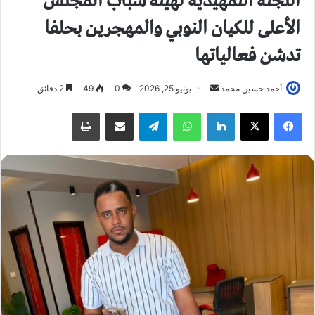
اللجنه التمهيديه لهيئة شباب المجلس
الأعلى للكيان النوبي والمهجرين بحلفا
تدشن فعالياتها
أحمد حسين محمد
أ
يونيو 25, 2026
0
49
2 دقائق
ر
فيسبوك
X
لينكدإن
واتساب
تيلقرام
مشاركة عبر البريد
طباعة
س
ل
ب
ر
ي
د
ا
إ
ل
ك
ت
ر