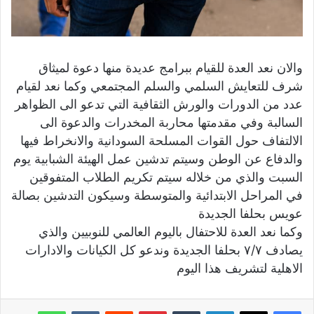
والان نعد العدة للقيام ببرامج عديدة منها دعوة لميثاق
شرف للتعايش السلمي والسلم المجتمعي وكما نعد لقيام
عدد من الدورات والورش الثقافية التي تدعو الى الظواهر
السالبة وفي مقدمتها محاربة المخدرات والدعوة الى
الالتفاف حول القوات المسلحة السودانية والانخراط فيها
والدفاع عن الوطن وسيتم تدشين عمل الهيئة الشبابية يوم
السبت والذي من خلاله سيتم تكريم الطلاب المتفوقين
في المراحل الابتدائية والمتوسطة وسيكون التدشين بصالة
عويس بحلفا الجديدة
وكما نعد العدة للاحتفال باليوم العالمي للنوبيين والذي
يصادف ٧/٧ بحلفا الجديدة وندعو كل الكيانات والادارات
الاهلية لتشريف هذا اليوم
لينكدإن
‏Tumblr
بينتيريست
‏Reddit
‏VKontakte
واتساب