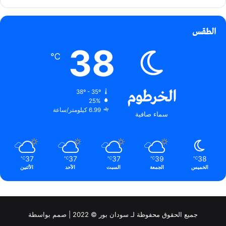
الطقس
38
℃
الخرطوم
38º - 35º
25%
6.99 كيلومتر/ساعة
سماء صافية
37
37
37
39
38
℃
℃
℃
℃
℃
الخميس
الجمعة
السبت
الأحد
الأثنين
جميع الحقوق محفوظة لـ سودان بور © 2022 | صمم بواسطة