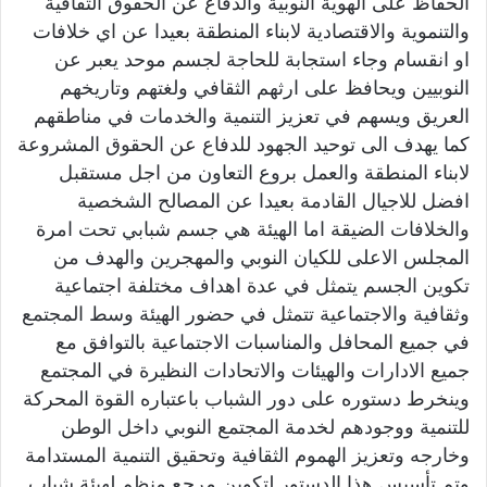
الحفاظ على الهوية النوبية والدفاع عن الحقوق الثقافية
والتنموية والاقتصادية لابناء المنطقة بعيدا عن اي خلافات
او انقسام وجاء استجابة للحاجة لجسم موحد يعبر عن
النوبيين ويحافظ على ارثهم الثقافي ولغتهم وتاريخهم
العريق ويسهم في تعزيز التنمية والخدمات في مناطقهم
كما يهدف الى توحيد الجهود للدفاع عن الحقوق المشروعة
لابناء المنطقة والعمل بروع التعاون من اجل مستقبل
افضل للاجيال القادمة بعيدا عن المصالح الشخصية
والخلافات الضيقة اما الهيئة هي جسم شبابي تحت امرة
المجلس الاعلى للكيان النوبي والمهجرين والهدف من
تكوين الجسم يتمثل في عدة اهداف مختلفة اجتماعية
وثقافية والاجتماعية تتمثل في حضور الهيئة وسط المجتمع
في جميع المحافل والمناسبات الاجتماعية بالتوافق مع
جميع الادارات والهيئات والاتحادات النظيرة في المجتمع
وينخرط دستوره على دور الشباب باعتباره القوة المحركة
للتنمية ووجودهم لخدمة المجتمع النوبي داخل الوطن
وخارجه وتعزيز الهموم الثقافية وتحقيق التنمية المستدامة
وتم تأسيس هذا الدستور لتكوين مرجع منظم لهيئة شباب